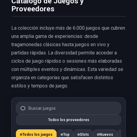
Catálogo de Juegos y
Proveedores
La colección incluye más de 6.000 juegos que cubren
una amplia gama de experiencias: desde
tragamonedas clásicas hasta juegos en vivo y
partidas rápidas. La diversidad permite acceder a
ciclos de juego rápidos o sesiones más elaboradas
con múltiples eventos y dinámicas. Esta variedad se
organiza en categorías que satisfacen distintos
estilos y tempos de juego.
Todos los proveedores
Todos los juegos
Top
Slots
Nuevos
Live