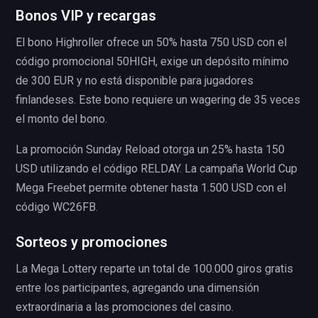
Bonos VIP y recargas
El bono Highroller ofrece un 50% hasta 750 USD con el
código promocional 50HIGH, exige un depósito mínimo
de 300 EUR y no está disponible para jugadores
finlandeses. Este bono requiere un wagering de 35 veces
el monto del bono.
La promoción Sunday Reload otorga un 25% hasta 150
USD utilizando el código RELDAY. La campaña World Cup
Mega Freebet permite obtener hasta 1.500 USD con el
código WC26FB.
Sorteos y promociones
La Mega Lottery reparte un total de 100.000 giros gratis
entre los participantes, agregando una dimensión
extraordinaria a las promociones del casino.