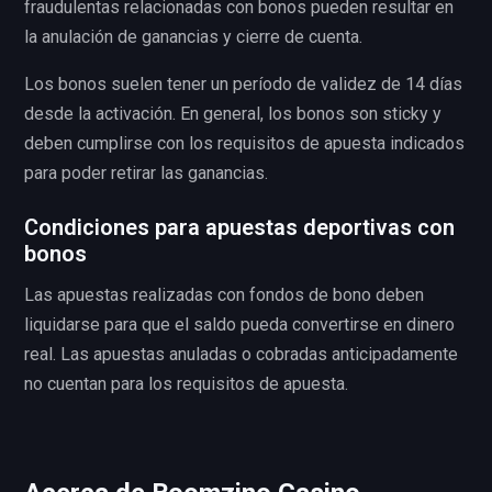
fraudulentas relacionadas con bonos pueden resultar en
la anulación de ganancias y cierre de cuenta.
Los bonos suelen tener un período de validez de 14 días
desde la activación. En general, los bonos son sticky y
deben cumplirse con los requisitos de apuesta indicados
para poder retirar las ganancias.
Condiciones para apuestas deportivas con
bonos
Las apuestas realizadas con fondos de bono deben
liquidarse para que el saldo pueda convertirse en dinero
real. Las apuestas anuladas o cobradas anticipadamente
no cuentan para los requisitos de apuesta.