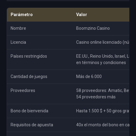
Parámetro
Valor
Nombre
Boomzino Casino
Licencia
Casino online licenciado (núme
Países restringidos
EE.UU., Reino Unido, Israel, Lith
en términos y condiciones
Cantidad de juegos
Más de 6.000
Proveedores
58 proveedores: Amatic, BetSo
54 proveedores más
Bono de bienvenida
Hasta 1.500 $ + 50 giros gratis
Requisitos de apuesta
40x el monto del bono en casin