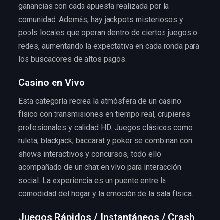
ganancias con cada apuesta realizada por la
comunidad. Además, hay jackpots misteriosos y
pools locales que operan dentro de ciertos juegos o
redes, aumentando la expectativa en cada ronda para
los buscadores de altos pagos.
Casino en Vivo
Esta categoría recrea la atmósfera de un casino
físico con transmisiones en tiempo real, crupieres
profesionales y calidad HD. Juegos clásicos como
ruleta, blackjack, baccarat y poker se combinan con
shows interactivos y concursos, todo ello
acompañado de un chat en vivo para interacción
social. La experiencia es un puente entre la
comodidad del hogar y la emoción de la sala física.
Juegos Rápidos / Instantáneos / Crash