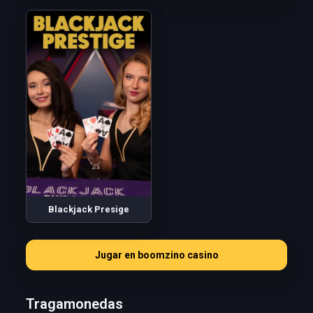
Blackjack Presige
Jugar en boomzino casino
Tragamonedas