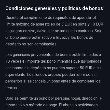
Condiciones generales y políticas de bonos
Durante el cumplimiento de requisitos de apuesta, el
límite máximo de apuesta es de 5 EUR en slots y 10 EUR
en juegos en vivo, salvo que se indique lo contrario. Solo
un bono puede estar activo a la vez, y los bonos de
depósito no son combinables.
Las ganancias provenientes de bonos están limitadas a
10 veces el importe del bono, mientras que las ganadas
con bonos sin depósito no pueden superar 50 EUR o su
equivalente. Los fondos propios pueden retirarse sin
perderlos si se cancela un bono antes de completar los
términos.
Solo se permite un bono por persona, hogar, dirección IP,
dispositivo o método de pago. El abuso o actividades