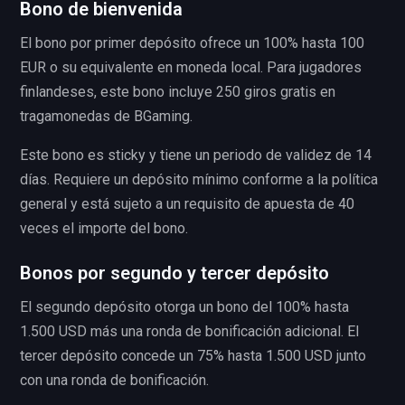
Bono de bienvenida
El bono por primer depósito ofrece un 100% hasta 100
EUR o su equivalente en moneda local. Para jugadores
finlandeses, este bono incluye 250 giros gratis en
tragamonedas de BGaming.
Este bono es sticky y tiene un periodo de validez de 14
días. Requiere un depósito mínimo conforme a la política
general y está sujeto a un requisito de apuesta de 40
veces el importe del bono.
Bonos por segundo y tercer depósito
El segundo depósito otorga un bono del 100% hasta
1.500 USD más una ronda de bonificación adicional. El
tercer depósito concede un 75% hasta 1.500 USD junto
con una ronda de bonificación.