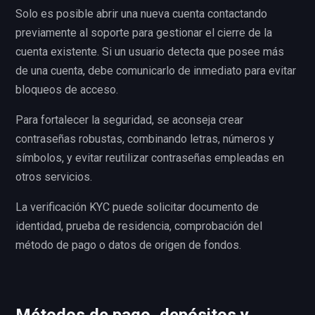
Solo es posible abrir una nueva cuenta contactando
previamente al soporte para gestionar el cierre de la
cuenta existente. Si un usuario detecta que posee más
de una cuenta, debe comunicarlo de inmediato para evitar
bloqueos de acceso.
Para fortalecer la seguridad, se aconseja crear
contraseñas robustas, combinando letras, números y
símbolos, y evitar reutilizar contraseñas empleadas en
otros servicios.
La verificación KYC puede solicitar documento de
identidad, prueba de residencia, comprobación del
método de pago o datos de origen de fondos.