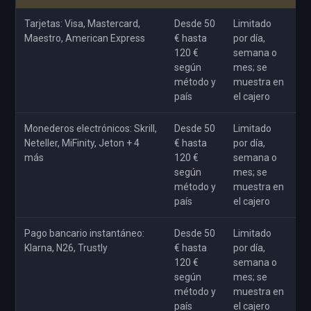
Tarjetas: Visa, Mastercard,
Desde 50
Limitado
H
Maestro, American Express
€ hasta
por día,
l
120 €
semana o
p
según
mes; se
i
método y
muestra en
país
el cajero
Monederos electrónicos: Skrill,
Desde 50
Limitado
H
Neteller, MiFinity, Jeton + 4
€ hasta
por día,
l
más
120 €
semana o
p
según
mes; se
i
método y
muestra en
país
el cajero
Pago bancario instantáneo:
Desde 50
Limitado
H
Klarna, N26, Trustly
€ hasta
por día,
l
120 €
semana o
p
según
mes; se
i
método y
muestra en
país
el cajero