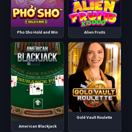
Pho Sho Hold and Win
Alien Fruits
Gold Vault Roulette
American Blackjack